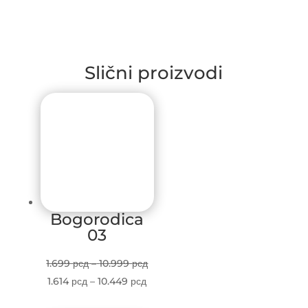
Slični proizvodi
Bogorodica
03
Price
1.699
рсд
–
10.999
рсд
Price
range:
1.614
рсд
–
10.449
рсд
range:
1.699 рсд