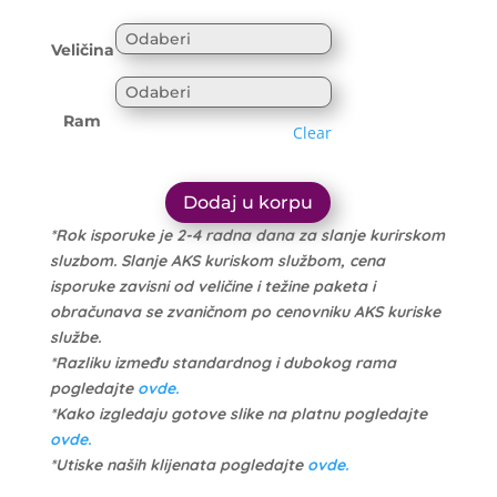
range:
1.699 рсд
1.614 рсд
through
Veličina
through
10.999 рсд
10.449 рсд
Ram
Clear
Dodaj u korpu
*Rok isporuke je 2-4 radna dana za slanje kurirskom
sluzbom. Slanje AKS kuriskom službom, cena
isporuke zavisni od veličine i težine paketa i
obračunava se zvaničnom po cenovniku AKS kuriske
službe.
*Razliku između standardnog i dubokog rama
pogledajte
ovde.
*Kako izgledaju gotove slike na platnu pogledajte
ovde.
*Utiske naših klijenata pogledajte
ovde.