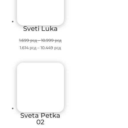
Sveti Luka
Price
1.699
рсд
–
10.999
рсд
Price
range:
1.614
рсд
–
10.449
рсд
range:
1.699 рсд
1.614 рсд
through
through
10.999 рсд
10.449 рсд
Sveta Petka
02