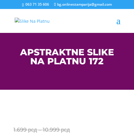
063 71 35 606
bg.onlinestamparija@gmail.com
APSTRAKTNE SLIKE
NA PLATNU 172
Price
1.699
рсд
–
10.999
рсд