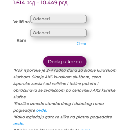
Price
range:
1.614
рсд
–
10.449
рсд
range:
1.699 рсд
1.614 рсд
through
Veličina
through
10.999 рсд
10.449 рсд
Ram
Clear
Dodaj u korpu
*Rok isporuke je 2-4 radna dana za slanje kurirskom
sluzbom. Slanje AKS kuriskom službom, cena
isporuke zavisni od veličine i težine paketa i
obračunava se zvaničnom po cenovniku AKS kuriske
službe.
*Razliku između standardnog i dubokog rama
pogledajte
ovde.
*Kako izgledaju gotove slike na platnu pogledajte
ovde.