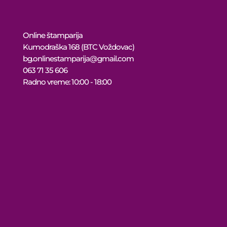
Online štamparija
Kumodraška 168 (BTC Voždovac)
bg.onlinestamparija@gmail.com
063 71 35 606
Radno vreme: 10:00 - 18:00