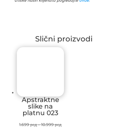
*Utiske naših klijenata pogledajte
ovde.
Slični proizvodi
Apstraktne
slike na
platnu 023
Price
1.699
рсд
–
10.999
рсд