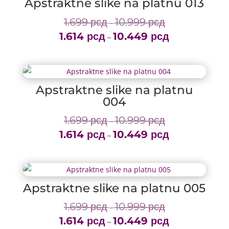
Apstraktne slike na platnu 013
10.449 рсд
1.699
рсд
10.999
рсд
Price
–
1.614
рсд
10.449
рсд
range:
Price
–
1.699 рсд
range:
through
1.614 рсд
10.999 рсд
through
Apstraktne slike na platnu
10.449 рсд
004
1.699
рсд
10.999
рсд
Price
–
1.614
рсд
10.449
рсд
range:
Price
–
1.699 рсд
range:
through
1.614 рсд
10.999 рсд
through
Apstraktne slike na platnu 005
10.449 рсд
1.699
рсд
10.999
рсд
Price
–
1.614
рсд
10.449
рсд
range:
Price
–