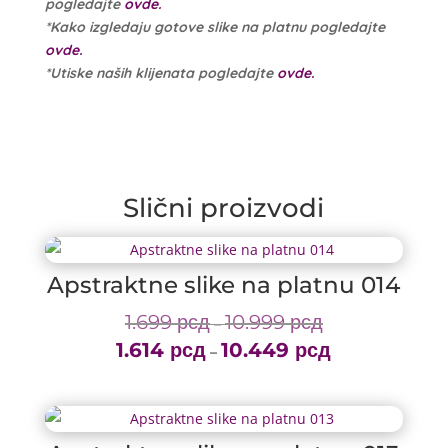
pogledajte
ovde.
*Kako izgledaju gotove slike na platnu pogledajte
ovde.
*Utiske naših klijenata pogledajte
ovde.
Slični proizvodi
Apstraktne slike na platnu 014
1.699
рсд
10.999
рсд
Price
–
1.614
рсд
10.449
рсд
range:
Price
–
1.699 рсд
range:
through
1.614 рсд
10.999 рсд
through