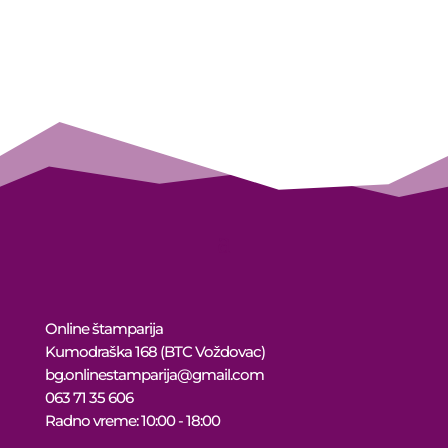
1.699 рсд
range:
through
1.614 рсд
10.999 рсд
through
10.449 рсд
Online štamparija
Kumodraška 168 (BTC Voždovac)
bg.onlinestamparija@gmail.com
063 71 35 606
Radno vreme: 10:00 - 18:00