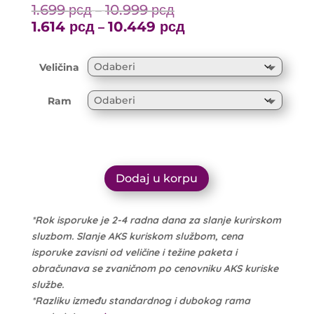
1.699
рсд
10.999
рсд
Price
–
range:
1.614
рсд
10.449
рсд
Price
–
1.699 рсд
range:
through
1.614 рсд
Veličina
10.999 рсд
through
10.449 рсд
Ram
Dodaj u korpu
*Rok isporuke je 2-4 radna dana za slanje kurirskom
sluzbom. Slanje AKS kuriskom službom, cena
isporuke zavisni od veličine i težine paketa i
obračunava se zvaničnom po cenovniku AKS kuriske
službe.
*Razliku između standardnog i dubokog rama