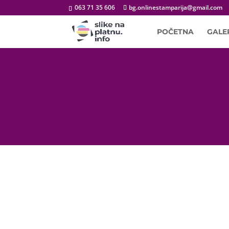
063 71 35 606
bg.onlinestamparija@gmail.com
POČETNA
GALE