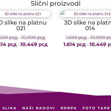
Slični proizvodi
D slike na platnu
3D slike na plat
021
014
.699
рсд
10.999
рсд
1.699
рсд
10.999
р
Price
–
–
614
рсд
10.449
рсд
range:
1.614
рсд
10.449
р
Price
–
–
1.699 рсд
range:
through
1.614 рсд
10.999 рсд
through
10.449 рсд
 SLIKA
NAŠI RADOVI
KORPA
FOTO TAPE