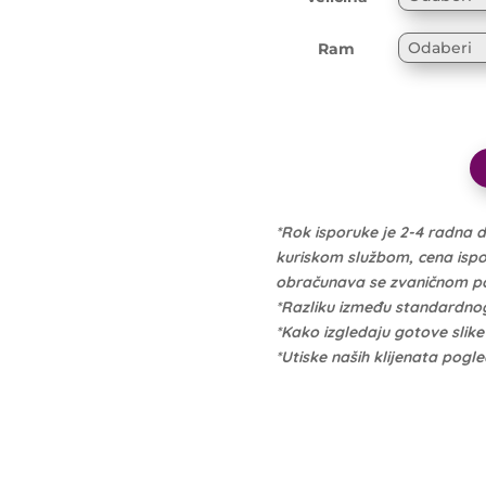
Ram
*Rok isporuke je 2-4 radna 
kuriskom službom, cena isporu
obračunava se zvaničnom po 
*Razliku između standardno
*Kako izgledaju gotove slik
*Utiske naših klijenata pogl