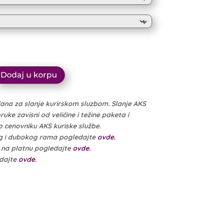
10.999 рсд
through
10.449 рсд
Dodaj u korpu
dana za slanje kurirskom sluzbom. Slanje AKS
ke zavisni od veličine i težine paketa i
cenovniku AKS kuriske službe.
g i dubokog rama pogledajte
ovde.
e na platnu pogledajte
ovde.
edajte
ovde.