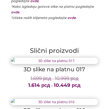
pogledajte
ovde.
*Kako izgledaju gotove slike na platnu pogledajte
ovde.
*Utiske naših klijenata pogledajte
ovde.
Slični proizvodi
3D slike na platnu 017
1.699
рсд
10.999
рсд
Price
–
1.614
рсд
10.449
рсд
range:
Price
–
1.699 рсд
range:
through
1.614 рсд
10.999 рсд
through