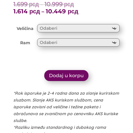
1.699
рсд
10.999
рсд
Price
–
range:
1.614
рсд
10.449
рсд
Price
–
1.699 рсд
range:
through
1.614 рсд
Veličina
10.999 рсд
through
10.449 рсд
Ram
Dodaj u korpu
*Rok isporuke je 2-4 radna dana za slanje kurirskom
sluzbom. Slanje AKS kuriskom službom, cena
isporuke zavisni od veličine i težine paketa i
obračunava se zvaničnom po cenovniku AKS kuriske
službe.
*Razliku između standardnog i dubokog rama