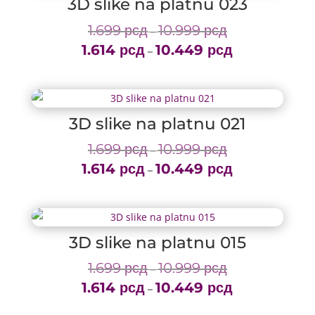
3D slike na platnu 023
10.449 рсд
1.699
рсд
10.999
рсд
Price
–
1.614
рсд
10.449
рсд
range:
Price
–
1.699 рсд
range:
through
1.614 рсд
10.999 рсд
through
3D slike na platnu 021
10.449 рсд
1.699
рсд
10.999
рсд
Price
–
1.614
рсд
10.449
рсд
range:
Price
–
1.699 рсд
range:
through
1.614 рсд
10.999 рсд
through
3D slike na platnu 015
10.449 рсд
1.699
рсд
10.999
рсд
Price
–
1.614
рсд
10.449
рсд
range:
Price
–
1.699 рсд
range: