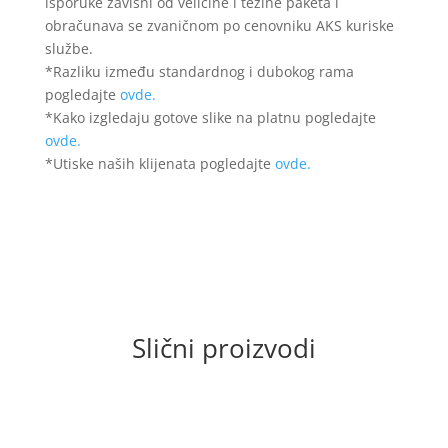
isporuke zavisni od veličine i težine paketa i
obračunava se zvaničnom po cenovniku AKS kuriske
službe.
*Razliku između standardnog i dubokog rama
pogledajte
ovde.
*Kako izgledaju gotove slike na platnu pogledajte
ovde.
*Utiske naših klijenata pogledajte
ovde.
Slični proizvodi