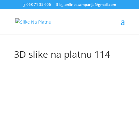
063 71 35 606
bg.onlinestamparija@gmail.com
3D slike na platnu 114