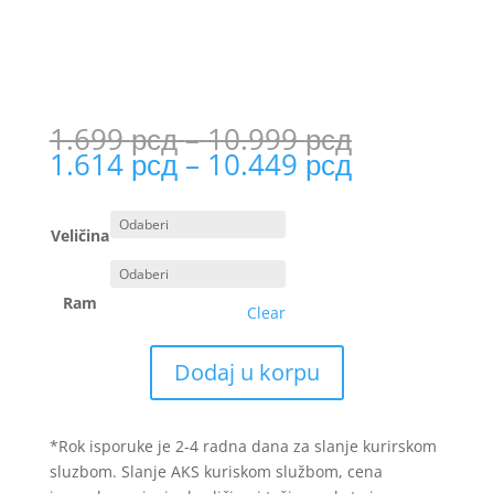
Price
1.699
рсд
–
10.999
рсд
range:
Price
1.614
рсд
–
10.449
рсд
1.699 рсд
range:
through
1.614 рсд
10.999 рс
through
Veličina
10.449 рс
Ram
Clear
Dodaj u korpu
*Rok isporuke je 2-4 radna dana za slanje kurirskom
sluzbom. Slanje AKS kuriskom službom, cena