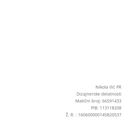
Nikola Ilić PR
Dizajnerske delatnosti
Matični broj: 66591433
PIB: 113118208
Ž. R. : 160600000145820537