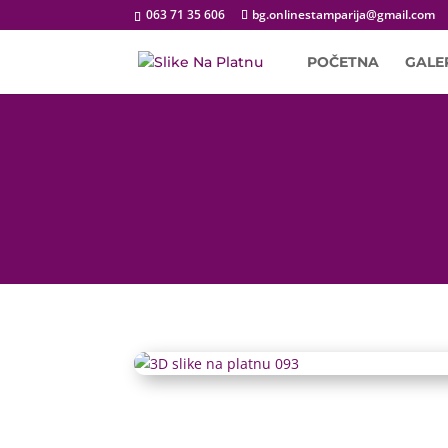
063 71 35 606
bg.onlinestamparija@gmail.com
POČETNA
GALE