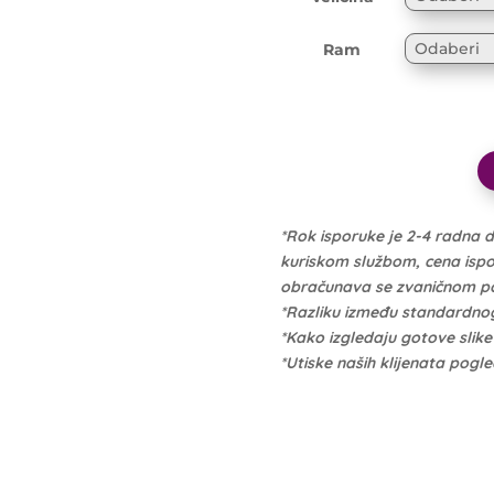
Ram
*Rok isporuke je 2-4 radna 
kuriskom službom, cena isporu
obračunava se zvaničnom po 
*Razliku između standardno
*Kako izgledaju gotove slik
*Utiske naših klijenata pogl