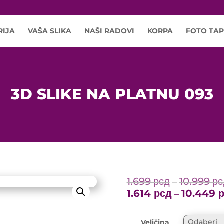
RIJA
VAŠA SLIKA
NAŠI RADOVI
KORPA
FOTO TAP
3D SLIKE NA PLATNU 093
1.699
рсд
10.999
рс
–
1.614
рсд
10.449
–
Veličina