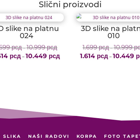
Slični proizvodi
D slike na platnu
3D slike na plat
024
010
.699
рсд
10.999
рсд
1.699
рсд
10.999
р
Price
–
–
614
рсд
10.449
рсд
range:
1.614
рсд
10.449
р
Price
–
–
1.699 рсд
range:
through
1.614 рсд
10.999 рсд
through
10.449 рсд
 SLIKA
NAŠI RADOVI
KORPA
FOTO TAPE