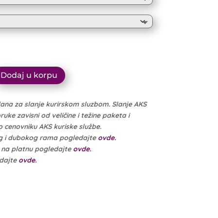
10.999 рсд
through
10.449 рсд
Dodaj u korpu
dana za slanje kurirskom sluzbom. Slanje AKS
ke zavisni od veličine i težine paketa i
cenovniku AKS kuriske službe.
g i dubokog rama pogledajte
ovde.
e na platnu pogledajte
ovde.
edajte
ovde.