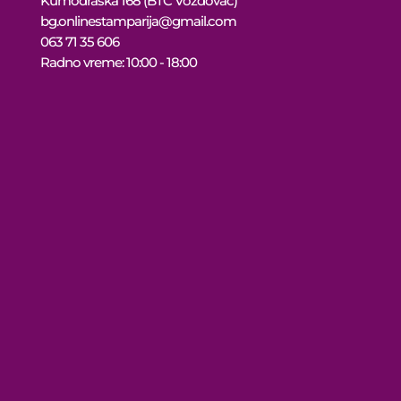
Kumodraška 168 (BTC Voždovac)
bg.onlinestamparija@gmail.com
063 71 35 606
Radno vreme: 10:00 - 18:00