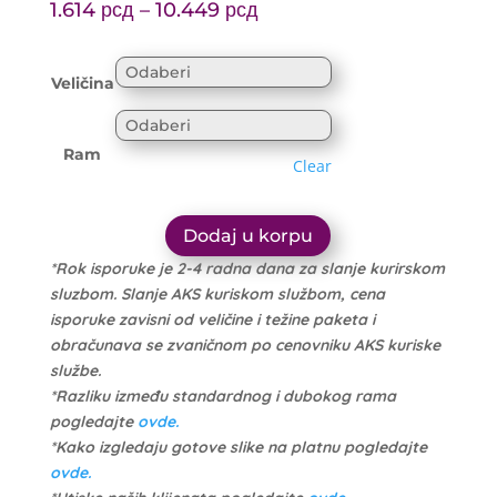
Price
range:
1.614
рсд
–
10.449
рсд
range:
1.699 рсд
1.614 рсд
through
Veličina
through
10.999 рсд
10.449 рсд
Ram
Clear
Dodaj u korpu
*Rok isporuke je 2-4 radna dana za slanje kurirskom
sluzbom. Slanje AKS kuriskom službom, cena
isporuke zavisni od veličine i težine paketa i
obračunava se zvaničnom po cenovniku AKS kuriske
službe.
*Razliku između standardnog i dubokog rama
pogledajte
ovde.
*Kako izgledaju gotove slike na platnu pogledajte
ovde.