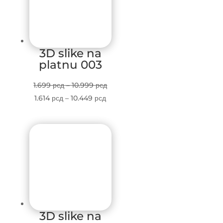
3D slike na
platnu 003
Price
1.699
рсд
–
10.999
рсд
Price
range:
1.614
рсд
–
10.449
рсд
range:
1.699 рсд
1.614 рсд
through
through
10.999 рсд
10.449 рсд
3D slike na