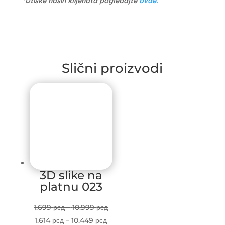
*Utiske naših klijenata pogledajte
ovde.
Slični proizvodi
3D slike na
platnu 023
Price
1.699
рсд
–
10.999
рсд
Price
range:
1.614
рсд
–
10.449
рсд