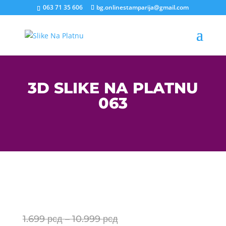
063 71 35 606
bg.onlinestamparija@gmail.com
3D SLIKE NA PLATNU
063
Price
1.699
рсд
–
10.999
рсд