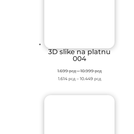
3D slike na platnu
004
Price
1.699
рсд
–
10.999
рсд
Price
range:
1.614
рсд
–
10.449
рсд
range:
1.699 рсд
1.614 рсд
through
through
10.999 рсд
10.449 рсд