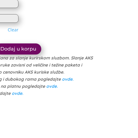
1.614 рсд
through
through
10.999 рсд
10.449 рсд
Clear
Dodaj u korpu
dana za slanje kurirskom sluzbom. Slanje AKS
ke zavisni od veličine i težine paketa i
cenovniku AKS kuriske službe.
g i dubokog rama pogledajte
ovde.
e na platnu pogledajte
ovde.
edajte
ovde.