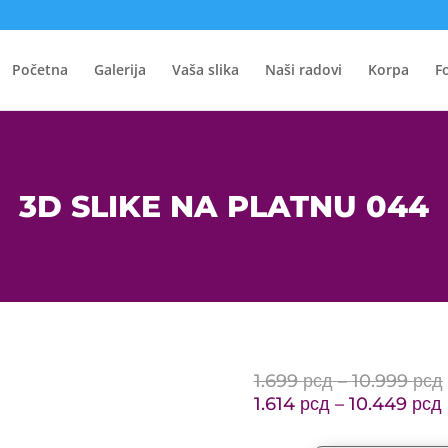
Početna
Galerija
Vaša slika
Naši radovi
Korpa
F
3D SLIKE NA PLATNU 044
1.699
рсд
–
10.999
рсд
1.614
рсд
–
10.449
рсд