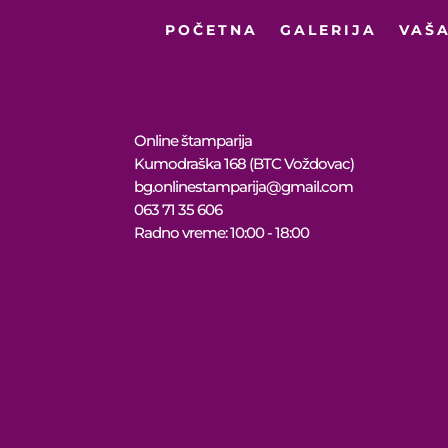
POČETNA
GALERIJA
VAŠA
Online štamparija
Kumodraška 168 (BTC Voždovac)
bg.onlinestamparija@gmail.com
063 71 35 606
Radno vreme: 10:00 - 18:00