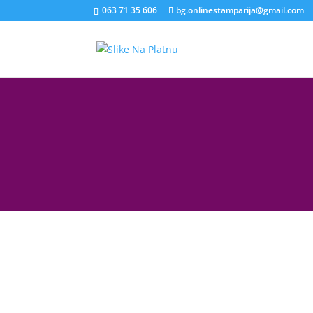
063 71 35 606
bg.onlinestamparija@gmail.com