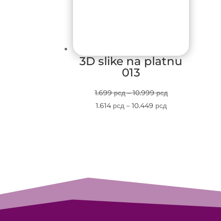
3D slike na platnu
013
Price
1.699
рсд
–
10.999
рсд
Price
range:
1.614
рсд
–
10.449
рсд
range:
1.699 рсд
1.614 рсд
through
through
10.999 рсд
10.449 рсд