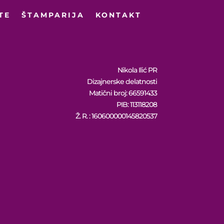
TE
ŠTAMPARIJA
KONTAKT
Nikola Ilić PR
Dizajnerske delatnosti
Matični broj: 66591433
PIB: 113118208
Ž. R. : 160600000145820537