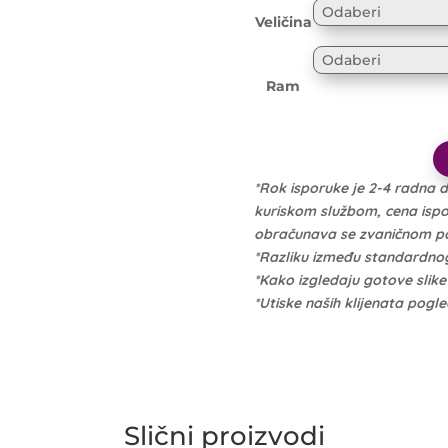
Veličina
Ram
*Rok isporuke je 2-4 radna 
kuriskom službom, cena isporu
obračunava se zvaničnom po 
*Razliku između standardno
*Kako izgledaju gotove slik
*Utiske naših klijenata pogl
Slični proizvodi