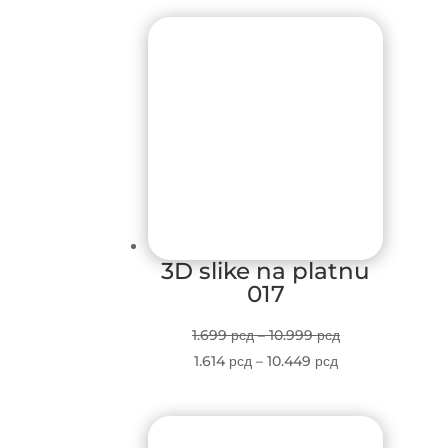
3D slike na platnu
017
Price
1.699
рсд
–
10.999
рсд
Price
range:
1.614
рсд
–
10.449
рсд
range:
1.699 рсд
1.614 рсд
through
through
10.999 рсд